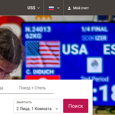
US$
Мой счет
да
Поезд + Отель
Занятость
Занятость
Поиск
2
Лица
,
1
Комната