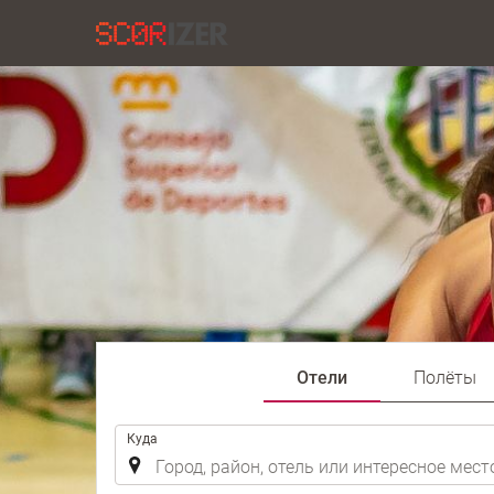
Отели
Полёты
.
Куда