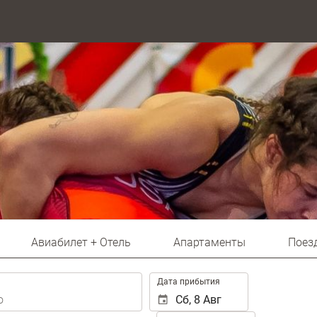
Авиабилет + Отель
Апартаменты
Поез
.
Дата прибытия