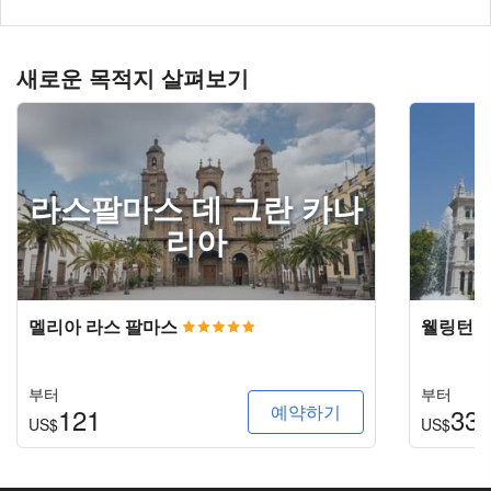
새로운 목적지 살펴보기
라스팔마스 데 그란 카나
리아
멜리아 라스 팔마스
웰링턴 
부터
부터
예약하기
121
33
US$
US$