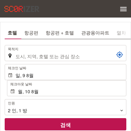
호텔
항공편
항공편 + 호텔
관광용아파트
열차
.
목적지
.
체크인 날짜
체크아웃 날짜
인
인원
원
2
인
,
1
방
검색