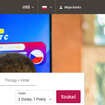
US$
Moje konto
Pociąg + Hotel
Zajęte
Zajęte
Szukać
2
Osoby
,
1
Pokój